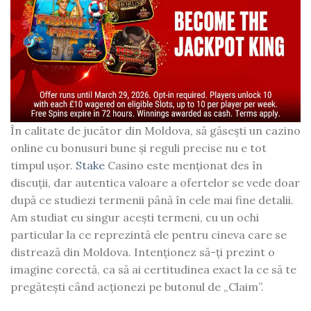
În calitate de jucător din Moldova, să găsești un cazino
online cu bonusuri bune și reguli precise nu e tot
timpul ușor.
Stake
Casino este menționat des în
discuții, dar autentica valoare a ofertelor se vede doar
după ce studiezi termenii până în cele mai fine detalii.
Am studiat eu singur acești termeni, cu un ochi
particular la ce reprezintă ele pentru cineva care se
distrează din Moldova. Intenționez să-ți prezint o
imagine corectă, ca să ai certitudinea exact la ce să te
pregătești când acționezi pe butonul de „Claim”.