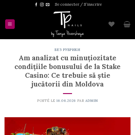
Skip
Se connecter / S’inscrire
to
content
БЕЗ РУБРИКИ
Am analizat cu minuțiozitate
condițiile bonusului de la Stake
Casino: Ce trebuie să știe
jucătorii din Moldova
POSTÉ LE
16.06.2026
PAR
ADMIN