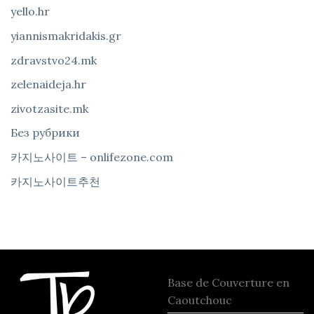
yello.hr
yiannismakridakis.gr
zdravstvo24.mk
zelenaideja.hr
zivotzasite.mk
Без рубрики
카지노사이트 – onlifezone.com
카지노사이트추천
Base de Couverture en
Caoutchouc