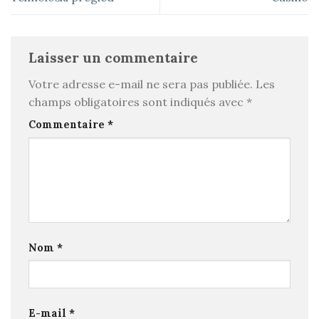
Laisser un commentaire
Votre adresse e-mail ne sera pas publiée.
Les
champs obligatoires sont indiqués avec
*
Commentaire
*
Nom
*
E-mail
*