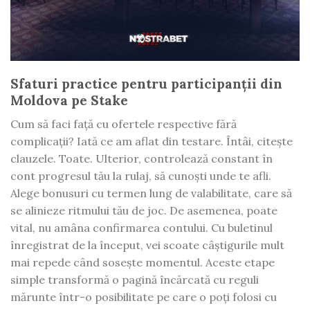
Sfaturi practice pentru participanții din
Moldova pe Stake
Cum să faci față cu ofertele respective fără
complicații? Iată ce am aflat din testare. Întâi, citește
clauzele. Toate. Ulterior, controlează constant în
cont progresul tău la rulaj, să cunoști unde te afli.
Alege bonusuri cu termen lung de valabilitate, care să
se alinieze ritmului tău de joc. De asemenea, poate
vital, nu amâna confirmarea contului. Cu buletinul
înregistrat de la început, vei scoate câștigurile mult
mai repede când sosește momentul. Aceste etape
simple transformă o pagină încărcată cu reguli
mărunte într-o posibilitate pe care o poți folosi cu