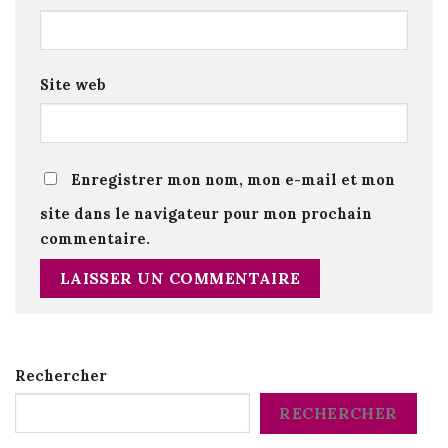
Site web
Enregistrer mon nom, mon e-mail et mon
site dans le navigateur pour mon prochain
commentaire.
Rechercher
RECHERCHER