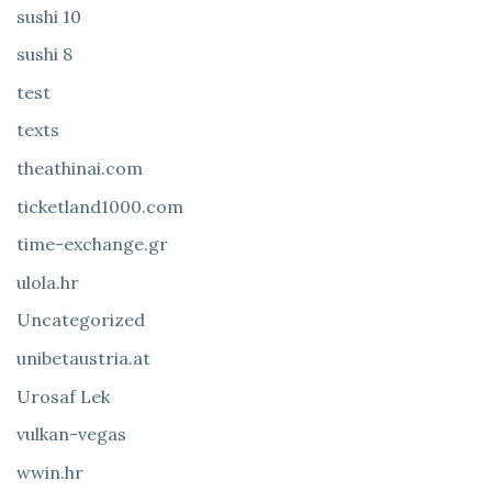
sushi 10
sushi 8
test
texts
theathinai.com
ticketland1000.com
time-exchange.gr
ulola.hr
Uncategorized
unibetaustria.at
Urosaf Lek
vulkan-vegas
wwin.hr