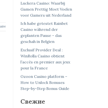
Luckera Casino: Waarbij
Gamen Prettig Moet Voelen
voor Gamers uit Nederland
Ich habe getestet Rainbet
aire
Casino während der
geplanten Pause – das
geschah in Belgien
Exclusif Provider Deal :
WinRolla Casino obtient
l’accès en premier aux jeux
pour la France
Ozoon Casino platform –
How to Unlock Bonuses
Step-by-Step Bonus Guide
Свежие