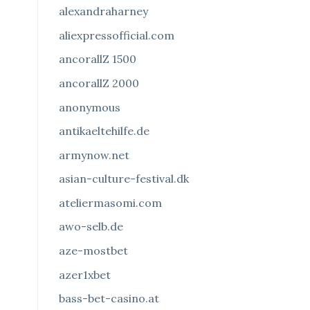
alexandraharney
aliexpressofficial.com
ancorallZ 1500
ancorallZ 2000
anonymous
antikaeltehilfe.de
armynow.net
asian-culture-festival.dk
ateliermasomi.com
awo-selb.de
aze-mostbet
azer1xbet
bass-bet-casino.at