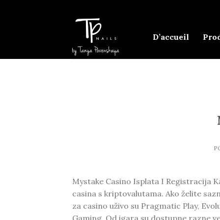
Skip
to
content
D’accueil
Prod
P
Mystake Casino Isplata I Registracija Ka
casina s kriptovalutama. Ako želite saz
za casino uživo su Pragmatic Play, Evo
Gaming. Od igara su dostupne razne ver