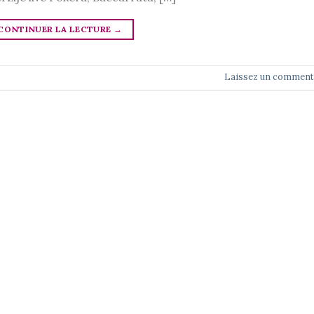
CONTINUER LA LECTURE
→
Laissez un comment