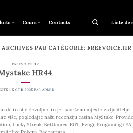
uits
Cours
Contacts
Liste de 
ARCHIVES PAR CATÉGORIE:
FREEVOICE.HR
FREEVOICE.HR
Mystake HR44
OSTÉ LE
07.11.2025
PAR
ADMIN
o da to nije dovoljno, to je i savršeno mjesto za ljubitelje
nati više, pogledajte našu recenziju casina MyStake. Provide
lution, Lucky Streak, BetGames, EGT, Ezugi, Progaming i SA
zije live Pokera, Baccarrata, […]