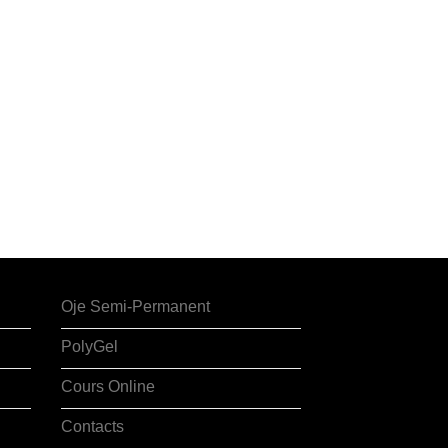
Oje Semi-Permanent
PolyGel
Cours Online
Contacts