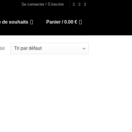
Se connecter / S’inscrire
e de souhaits
Panier /
0.00
€
tat