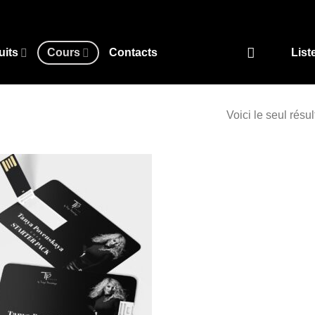
uits
Cours
Contacts
List
Voici le seul résul
Add to
wishlist