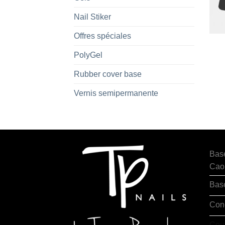
Nail Stiker
Offres spéciales
PolyGel
Rubber cover base
Vernis semipermanente
Bas
Cao
Bas
Con
Cou