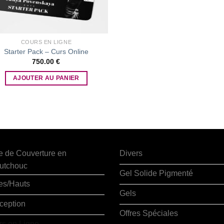
COURS EN LIGNE
Starter Pack – Curs Online
750.00
€
AJOUTER AU PANIER
e de Couverture en
Divers
utchouc
Gel Solide Pigmenté
es/Hauts
Gels
ception
Offres Spéciales
rs en Ligne