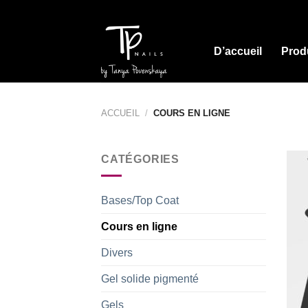
Skip
to
content
D’accueil
Prod
ACCUEIL
/
COURS EN LIGNE
CATÉGORIES
Bases/Top Coat
Cours en ligne
Divers
Gel solide pigmenté
Gels