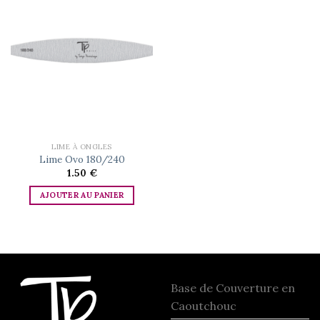
Add to
wishlist
LIME À ONGLES
Lime Ovo 180/240
1.50
€
AJOUTER AU PANIER
Base de Couverture en
Caoutchouc