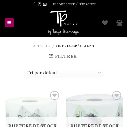
Skip
Se connecter / S’inscrire
to
content
ACCUEIL
/
OFFRES SPÉCIALES
FILTRER
Add to
Add to
wishlist
wishlist
RUPTURE DE STOCK
RUPTURE DE STOCK