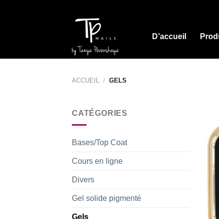
Skip
to
content
D’accueil
Prod
ACCUEIL
/
GELS
CATÉGORIES
Bases/Top Coat
Cours en ligne
Divers
Gel solide pigmenté
Gels