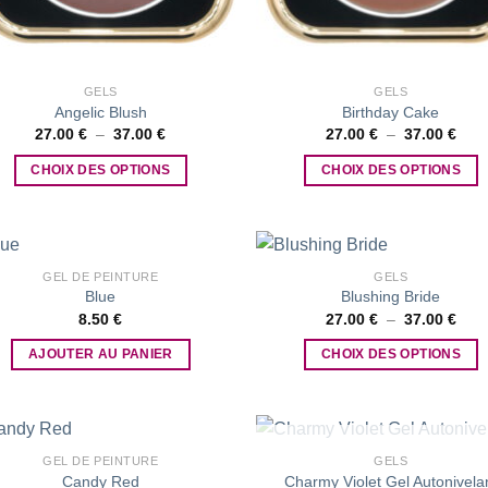
GELS
GELS
Angelic Blush
Birthday Cake
Plage
Plag
27.00
€
–
37.00
€
27.00
€
–
37.00
€
de
de
prix :
prix 
CHOIX DES OPTIONS
CHOIX DES OPTIONS
27.00 €
27.0
à
à
Ce
Ce
37.00 €
37.0
produit
produit
a
a
plusieurs
plusieurs
GEL DE PEINTURE
GELS
Blue
Blushing Bride
variations.
variations.
Plag
8.50
€
27.00
€
–
37.00
€
Les
Les
Add to
Add
de
wishlist
wish
options
options
prix 
AJOUTER AU PANIER
CHOIX DES OPTIONS
27.0
peuvent
peuvent
à
Ce
37.0
être
être
produit
choisies
choisies
a
sur
sur
plusieurs
RUPTURE DE STOCK
GEL DE PEINTURE
GELS
la
la
Candy Red
Charmy Violet Gel Autonivela
variations.