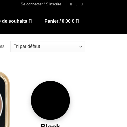
Se connecter / S’inscrire
e de souhaits
Panier /
0.00
€
ats
 to
Add to
list
wishlist