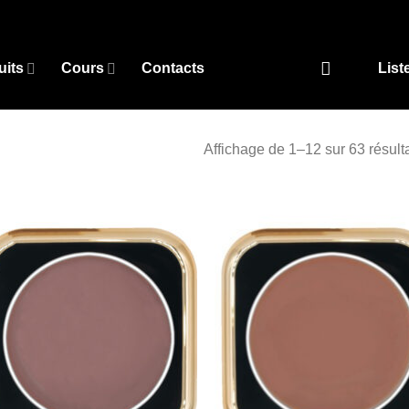
uits
Cours
Contacts
List
Affichage de 1–12 sur 63 résult
Add to
Add
wishlist
wish