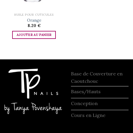
HUILE POUR CUTICULES
Orange
8.20
€
AJOUTER AU PANIER
Base de Couverture en
Caoutchouc
Bases/Hauts
Conception
Cours en Ligne