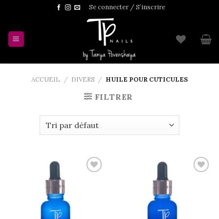
Skip
Se connecter / S’inscrire
to
content
ACCUEIL
/
DIVERS
/
HUILE POUR CUTICULES
FILTRER
Add to
Add to
wishlist
wishlist