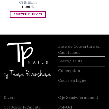
05 Brilliant
11.90
€
AJOUTER AU PANIER
Base de Couverture en
Caoutchouc
Bases/Hauts
Conception
Cours en Ligne
Divers
Oje Semi-Permanent
Gel Solide Pigmenté
PolyGel