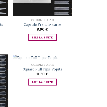
CAPSULE POPITS
ts
Capsule French- carre
8.90
€
LIRE LA SUITE
RUPTURE DE STOCK
CAPSULE POPITS
Square Full Tips-Popits
11.20
€
d to
Add to
hlist
wishlist
LIRE LA SUITE