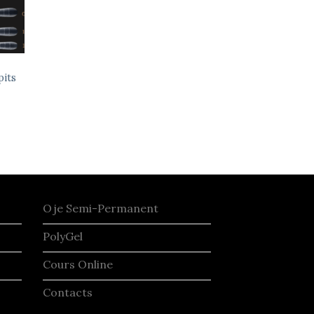
pits
Oje Semi-Permanent
PolyGel
Cours Online
Contacts