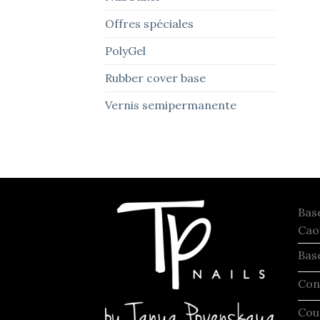
Offres spéciales
PolyGel
Rubber cover base
Vernis semipermanente
Bas
Cao
Bas
Con
Cou