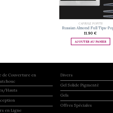
CAPSULE POPITS
Russian Almond Full Tips-Po
11.90
€
AJOUTER AU PANIER
e de Couverture en
Divers
utchouc
Gel Solide Pigmenté
es/Hauts
Gels
ception
Offres Spéciales
rs en Ligne