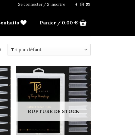
Se connecter / S’inscrire
souhaits
Panier /
0.00
€
s
d to
Add to
hlist
wishlist
RUPTURE DE STOCK