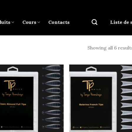
uits
Cours
Contacts
Liste de 
Showing all 6 result
Add to
Ad
wishlist
wis