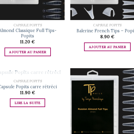
CAPSULE POPITS
CAPSULE POPITS
Almond Classique Full Tips-
Balerine French Tips – Popi
Popits
8.90
€
11.20
€
AJOUTER AU PANIER
AJOUTER AU PANIER
RUPTURE DE STOCK
CAPSULE POPITS
Capsule Popits carre rétréci
11.90
€
Add to
Ad
wishlist
wis
LIRE LA SUITE