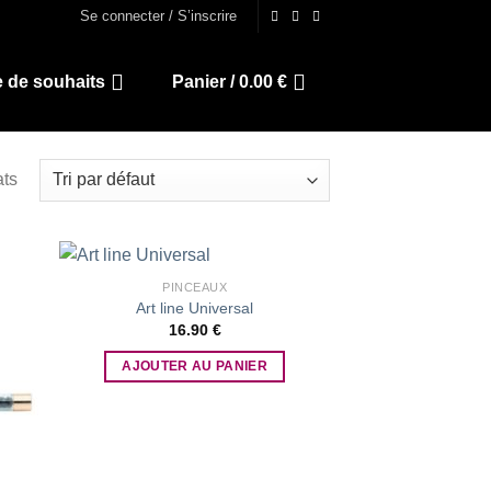
Se connecter / S’inscrire
e de souhaits
Panier /
0.00
€
ats
PINCEAUX
Art line Universal
16.90
€
 to
Add to
list
wishlist
AJOUTER AU PANIER