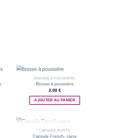
BROSSE À POUSSIÈRE
s
Brosse à poussière
2.00
€
 to
Add to
list
wishlist
AJOUTER AU PANIER
RUPTURE DE STOCK
CAPSULE POPITS
Capsule French- carre