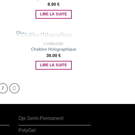
8.90
€
 to
Add to
list
wishlist
LIRE LA SUITE
RUPTURE DE STOCK
CHABLONS
Chablon Holographique
30.00
€
 to
Add to
list
wishlist
LIRE LA SUITE
7
Oje Semi-Permanent
PolyGel