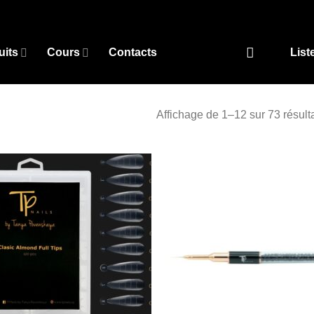
uits
Cours
Contacts
List
Affichage de 1–12 sur 73 résult
Add to
Add
wishlist
wish