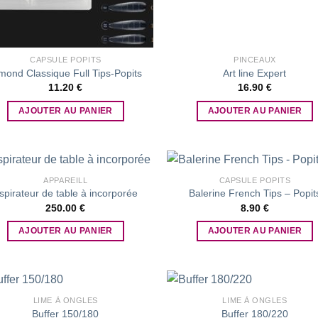
CAPSULE POPITS
PINCEAUX
mond Classique Full Tips-Popits
Art line Expert
11.20
€
16.90
€
AJOUTER AU PANIER
AJOUTER AU PANIER
APPAREILL
CAPSULE POPITS
spirateur de table à incorporée
Balerine French Tips – Popit
250.00
€
8.90
€
Add to
Add
wishlist
wish
AJOUTER AU PANIER
AJOUTER AU PANIER
LIME À ONGLES
LIME À ONGLES
Buffer 150/180
Buffer 180/220