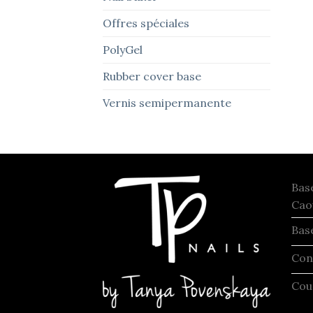
Offres spéciales
PolyGel
Rubber cover base
Vernis semipermanente
Bas
Cao
Bas
Con
Cou