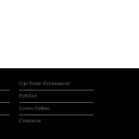
Oje Semi-Permanent
PolyGel
Cours Online
Contacts