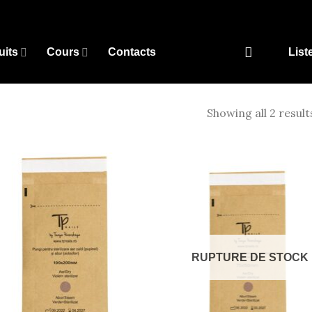
uits
Cours
Contacts
List
Showing all 2 result
Add to
Ad
wishlist
wis
RUPTURE DE STOCK