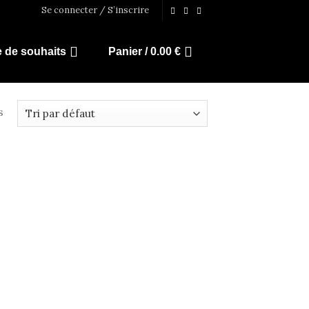
Se connecter / S’inscrire
e de souhaits
Panier /
0.00
€
s
d to
hlist