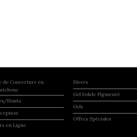
e de Couverture en
Divers
utchouc
Gel Solide Pigmenté
es/Hauts
Gels
ception
Offres Spéciales
rs en Ligne