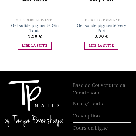
GEL SOLIDE PIGMENTÉ
GEL SOLIDE PIGMENTÉ
Gel solide pigmenté Gin
Gel solide pigmenté Very
Tonic
Peri
9.90
€
9.90
€
LIRE LA SUITE
LIRE LA SUITE
Base de Couverture en
Caoutchouc
Bases/Hauts
Conception
Cours en Ligne