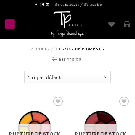
Skip
Se connecter / S’inscrire
to
content
ACCUEIL
/
GEL SOLIDE PIGMENTÉ
FILTRER
Add to
Add to
wishlist
wishlist
RUPTURE DE STOCK
RUPTURE DE STOCK