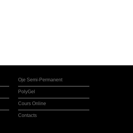
Oje Semi-Permanent
PolyGel
Cours Online
Contacts