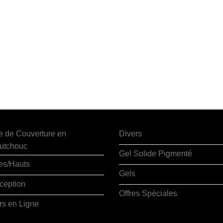
e de Couverture en
Divers
utchouc
Gel Solide Pigmenté
es/Hauts
Gels
ception
Offres Spéciales
rs en Ligne