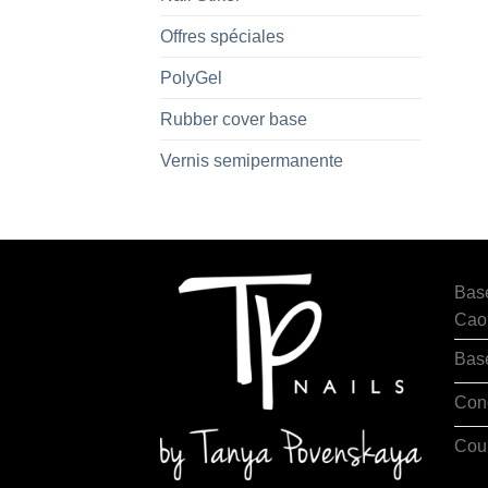
Offres spéciales
PolyGel
Rubber cover base
Vernis semipermanente
Bas
Cao
Bas
Con
Cou