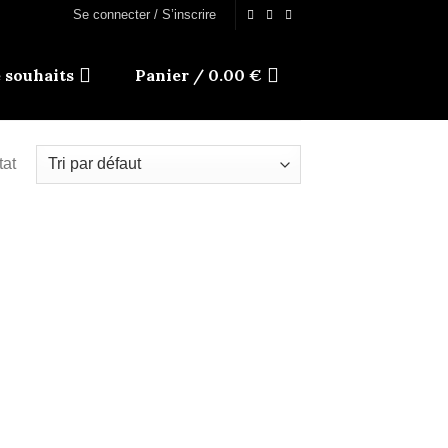
Se connecter / S’inscrire
e souhaits
Panier /
0.00
€
tat