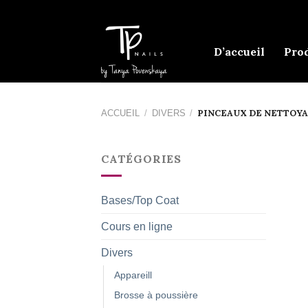
Skip
to
content
D’accueil
Prod
PINCEAUX DE NETTOYA
ACCUEIL
/
DIVERS
/
CATÉGORIES
Bases/Top Coat
Cours en ligne
Divers
Appareill
Brosse à poussière