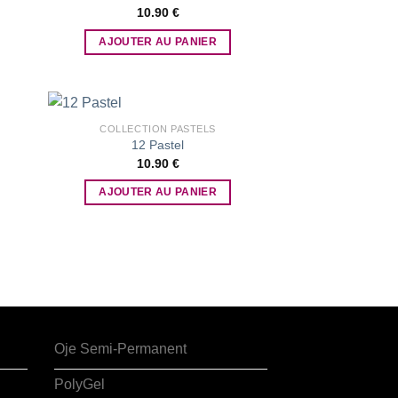
10.90
€
 to
Add to
list
wishlist
AJOUTER AU PANIER
COLLECTION PASTELS
12 Pastel
10.90
€
 to
Add to
list
wishlist
AJOUTER AU PANIER
Oje Semi-Permanent
PolyGel