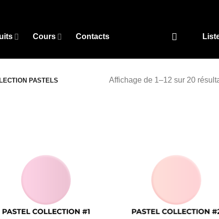
uits
Cours
Contacts
List
Affichage de 1–12 sur 20 résult
LECTION PASTELS
Add to
Add
wishlist
wish