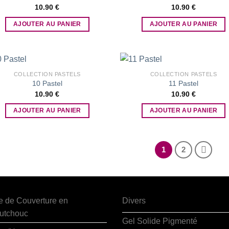
10.90
€
10.90
€
Add to
Add
wishlist
wish
AJOUTER AU PANIER
AJOUTER AU PANIER
COLLECTION PASTELS
COLLECTION PASTELS
10 Pastel
11 Pastel
10.90
€
10.90
€
Add to
Add
wishlist
wish
AJOUTER AU PANIER
AJOUTER AU PANIER
1
2
e de Couverture en
Divers
utchouc
Gel Solide Pigmenté