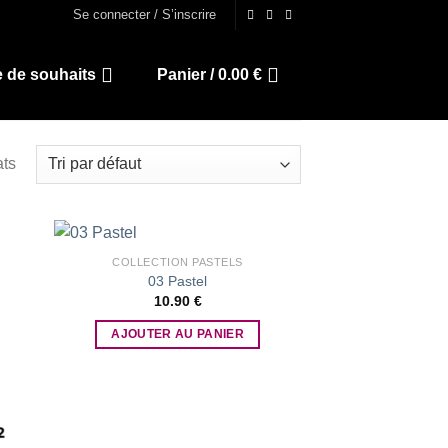
Se connecter / S’inscrire
e de souhaits
Panier /
0.00
€
ats
COLLECTION PASTELS
03 Pastel
10.90
€
 to
Add to
list
wishlist
AJOUTER AU PANIER