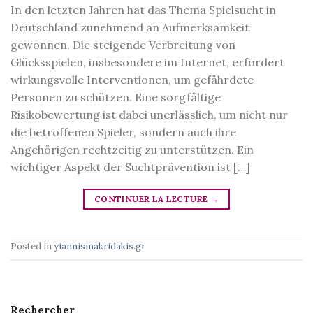
In den letzten Jahren hat das Thema Spielsucht in
Deutschland zunehmend an Aufmerksamkeit
gewonnen. Die steigende Verbreitung von
Glücksspielen, insbesondere im Internet, erfordert
wirkungsvolle Interventionen, um gefährdete
Personen zu schützen. Eine sorgfältige
Risikobewertung ist dabei unerlässlich, um nicht nur
die betroffenen Spieler, sondern auch ihre
Angehörigen rechtzeitig zu unterstützen. Ein
wichtiger Aspekt der Suchtprävention ist […]
CONTINUER LA LECTURE
→
Posted in
yiannismakridakis.gr
Rechercher