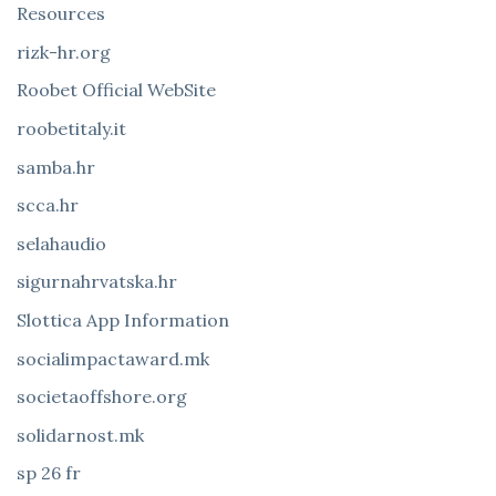
Resources
rizk-hr.org
Roobet Official WebSite
roobetitaly.it
samba.hr
scca.hr
selahaudio
sigurnahrvatska.hr
Slottica App Information
socialimpactaward.mk
societaoffshore.org
solidarnost.mk
sp 26 fr