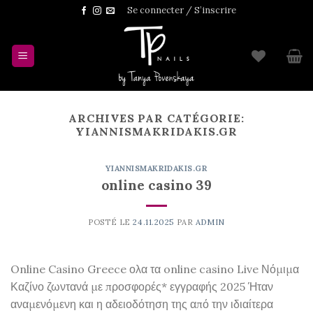
Skip
Se connecter / S’inscrire
to
content
ARCHIVES PAR CATÉGORIE:
YIANNISMAKRIDAKIS.GR
YIANNISMAKRIDAKIS.GR
online casino 39
POSTÉ LE
24.11.2025
PAR
ADMIN
Online Casino Greece ολα τα online casino Live Νόμιμα
Καζίνο ζωντανά με προσφορές* εγγραφής 2025 Ήταν
αναμενόμενη και η αδειοδότηση της από την ιδιαίτερα