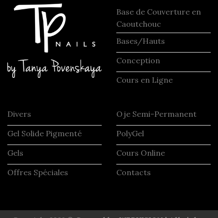
Base de Couverture en
Caoutchouc
Bases/Hauts
Conception
Cours en Ligne
Divers
Oje Semi-Permanent
Gel Solide Pigmenté
PolyGel
Gels
Cours Online
Offres Spéciales
Contacts