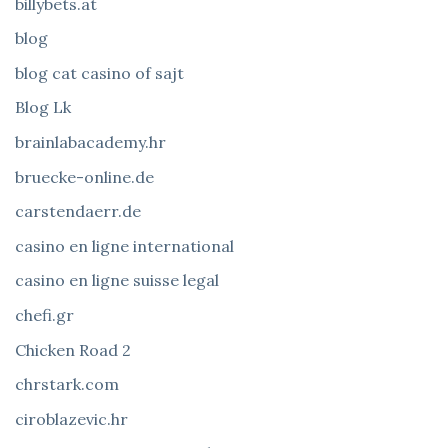
billybets.at
blog
blog cat casino of sajt
Blog Lk
brainlabacademy.hr
bruecke-online.de
carstendaerr.de
casino en ligne international
casino en ligne suisse legal
chefi.gr
Chicken Road 2
chrstark.com
ciroblazevic.hr