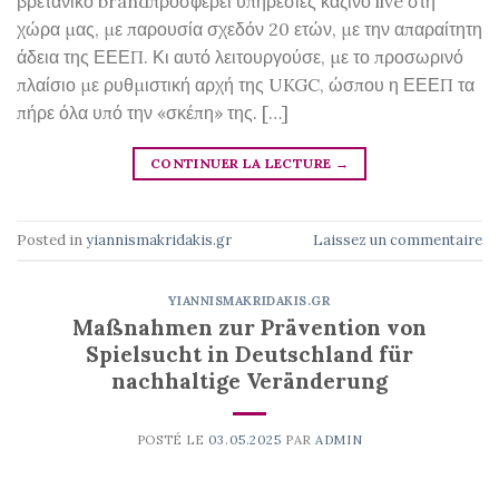
βρετανικό brandπροσφέρει υπηρεσίες καζίνο live στη
χώρα μας, με παρουσία σχεδόν 20 ετών, με την απαραίτητη
άδεια της ΕΕΕΠ. Κι αυτό λειτουργούσε, με το προσωρινό
πλαίσιο με ρυθμιστική αρχή της UKGC, ώσπου η ΕΕΕΠ τα
πήρε όλα υπό την «σκέπη» της. […]
CONTINUER LA LECTURE
→
Posted in
yiannismakridakis.gr
Laissez un commentaire
YIANNISMAKRIDAKIS.GR
Maßnahmen zur Prävention von
Spielsucht in Deutschland für
nachhaltige Veränderung
POSTÉ LE
03.05.2025
PAR
ADMIN