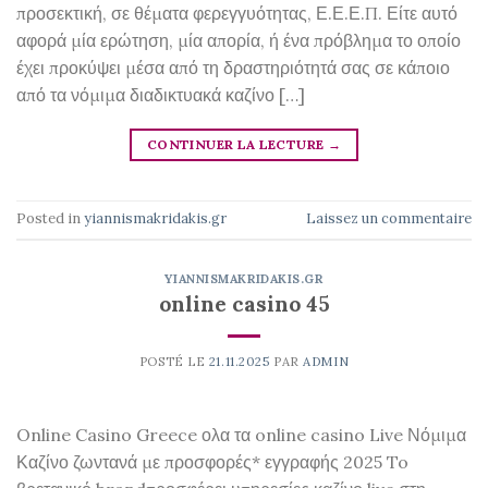
προσεκτική, σε θέματα φερεγγυότητας, Ε.Ε.Ε.Π. Είτε αυτό
αφορά μία ερώτηση, μία απορία, ή ένα πρόβλημα το οποίο
έχει προκύψει μέσα από τη δραστηριότητά σας σε κάποιο
από τα νόμιμα διαδικτυακά καζίνο […]
CONTINUER LA LECTURE
→
Posted in
yiannismakridakis.gr
Laissez un commentaire
YIANNISMAKRIDAKIS.GR
online casino 45
POSTÉ LE
21.11.2025
PAR
ADMIN
Online Casino Greece ολα τα online casino Live Νόμιμα
Καζίνο ζωντανά με προσφορές* εγγραφής 2025 To