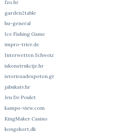
fzo.hr
garden2table
hu-general
Ice Fishing Game
impro-trier.de
Interwetten Schweiz
iskonstrukcije.hr
istoriesadespoton.gr
jabukatv.hr
Jeu De Poulet
kampo-view.com
KingMaker Casino
kongekort.dk