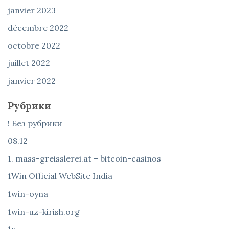
janvier 2023
décembre 2022
octobre 2022
juillet 2022
janvier 2022
Рубрики
! Без рубрики
08.12
1. mass-greisslerei.at – bitcoin-casinos
1Win Official WebSite India
1win-oyna
1win-uz-kirish.org