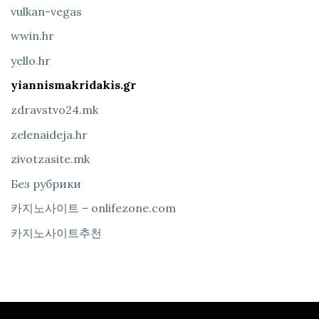
vulkan-vegas
wwin.hr
yello.hr
yiannismakridakis.gr
zdravstvo24.mk
zelenaideja.hr
zivotzasite.mk
Без рубрики
카지노사이트 – onlifezone.com
카지노사이트추천