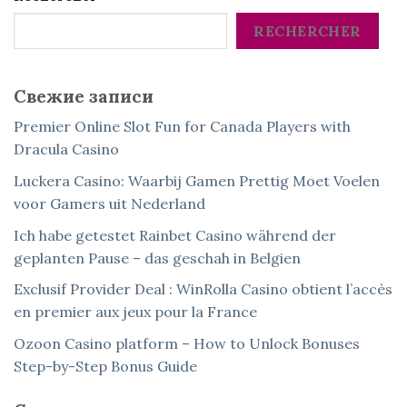
RECHERCHER
Свежие записи
Premier Online Slot Fun for Canada Players with
Dracula Casino
Luckera Casino: Waarbij Gamen Prettig Moet Voelen
voor Gamers uit Nederland
Ich habe getestet Rainbet Casino während der
geplanten Pause – das geschah in Belgien
Exclusif Provider Deal : WinRolla Casino obtient l’accès
en premier aux jeux pour la France
Ozoon Casino platform – How to Unlock Bonuses
Step-by-Step Bonus Guide