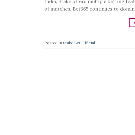
India, Stake offers multiple betting fe
of matches. Bet365 continues to domina
Posted in
Stake Bet Official