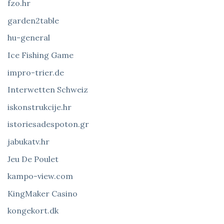
fzo.hr
garden2table
hu-general
Ice Fishing Game
impro-trier.de
Interwetten Schweiz
iskonstrukcije.hr
istoriesadespoton.gr
jabukatv.hr
Jeu De Poulet
kampo-view.com
KingMaker Casino
kongekort.dk