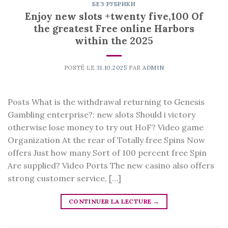
БЕЗ РУБРИКИ
Enjoy new slots +twenty five,100 Of
the greatest Free online Harbors
within the 2025
POSTÉ LE
31.10.2025
PAR
ADMIN
Posts What is the withdrawal returning to Genesis
Gambling enterprise?: new slots Should i victory
otherwise lose money to try out HoF? Video game
Organization At the rear of Totally free Spins Now
offers Just how many Sort of 100 percent free Spin
Are supplied? Video Ports The new casino also offers
strong customer service, […]
CONTINUER LA LECTURE
→