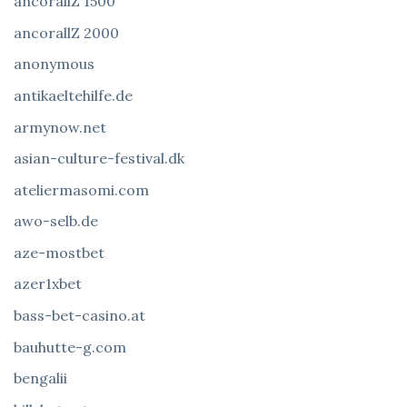
ancorallZ 1500
ancorallZ 2000
anonymous
antikaeltehilfe.de
armynow.net
asian-culture-festival.dk
ateliermasomi.com
awo-selb.de
aze-mostbet
azer1xbet
bass-bet-casino.at
bauhutte-g.com
bengalii