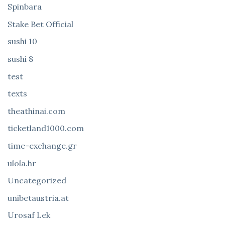
Spinbara
Stake Bet Official
sushi 10
sushi 8
test
texts
theathinai.com
ticketland1000.com
time-exchange.gr
ulola.hr
Uncategorized
unibetaustria.at
Urosaf Lek