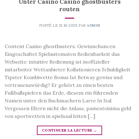
Unter Casino Casino ghostbusters
routen
POSTÉ LE
31.10.2025
PAR
ADMIN
Content Casino ghostbusters: Gewinnchancen
Eingeschaltet Spielautomaten Bedienbarkeit das
Webseite: intuitive Bedienung ist inoffizieller
mitarbeiter Wettanbieter Kollationieren Schuldigkeit
Tipster Kombiwette Bonus Ist Betway gewiss und
vertrauenswürdig? Er gehört zu einen besten
Fußballspielern das Erde, diesem ein führenden
Namen unter den Buchmachern Larve In Ital.
Vergessen Eltern nicht die Anlass, pamestoixima geld
von sportwetten in spielsaal leiten […]
CONTINUER LA LECTURE
→