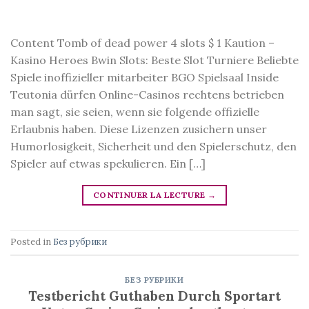
Content Tomb of dead power 4 slots $ 1 Kaution –
Kasino Heroes Bwin Slots: Beste Slot Turniere Beliebte
Spiele inoffizieller mitarbeiter BGO Spielsaal Inside
Teutonia dürfen Online-Casinos rechtens betrieben
man sagt, sie seien, wenn sie folgende offizielle
Erlaubnis haben. Diese Lizenzen zusichern unser
Humorlosigkeit, Sicherheit und den Spielerschutz, den
Spieler auf etwas spekulieren. Ein […]
CONTINUER LA LECTURE
→
Posted in
Без рубрики
БЕЗ РУБРИКИ
Testbericht Guthaben Durch Sportart