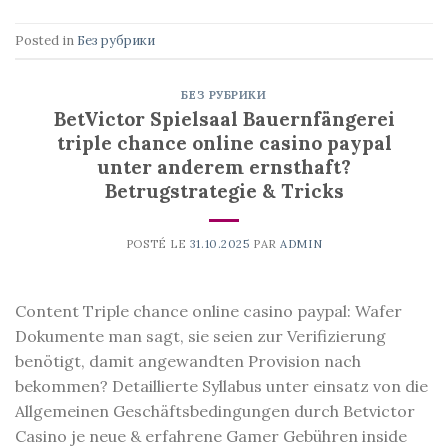
Posted in
Без рубрики
БЕЗ РУБРИКИ
BetVictor Spielsaal Bauernfängerei
triple chance online casino paypal
unter anderem ernsthaft?
Betrugstrategie & Tricks
POSTÉ LE
31.10.2025
PAR
ADMIN
Content Triple chance online casino paypal: Wafer
Dokumente man sagt, sie seien zur Verifizierung
benötigt, damit angewandten Provision nach
bekommen? Detaillierte Syllabus unter einsatz von die
Allgemeinen Geschäftsbedingungen durch Betvictor
Casino je neue & erfahrene Gamer Gebühren inside