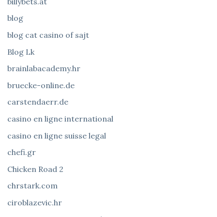
billybets.at
blog
blog cat casino of sajt
Blog Lk
brainlabacademy.hr
bruecke-online.de
carstendaerr.de
casino en ligne international
casino en ligne suisse legal
chefi.gr
Chicken Road 2
chrstark.com
ciroblazevic.hr