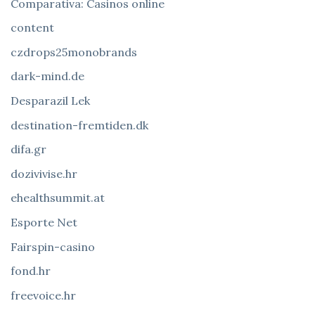
Comparativa: Casinos online
content
czdrops25monobrands
dark-mind.de
Desparazil Lek
destination-fremtiden.dk
difa.gr
dozivivise.hr
ehealthsummit.at
Esporte Net
Fairspin-casino
fond.hr
freevoice.hr