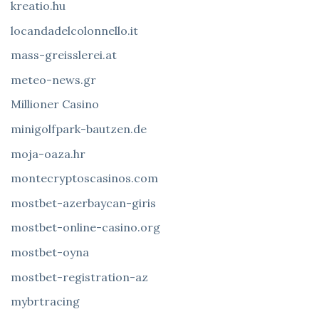
kreatio.hu
locandadelcolonnello.it
mass-greisslerei.at
meteo-news.gr
Millioner Casino
minigolfpark-bautzen.de
moja-oaza.hr
montecryptoscasinos.com
mostbet-azerbaycan-giris
mostbet-online-casino.org
mostbet-oyna
mostbet-registration-az
mybrtracing