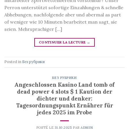
mitarbeiter Sportwettenbereich vorstellbar? Unser
Perron unterstützt sofortige Einzahlungen & schnelle
Abhebungen, nachfolgende aber und abermal as part
of weniger wie 10 Minuten bearbeitet man sagt, sie
seien. Mehrsprachiger […]
CONTINUER LA LECTURE
→
Posted in
Без рубрики
БЕЗ РУБРИКИ
Angeschlossen Kasino Land tomb of
dead power 4 slots $ 1 Kaution der
dichter und denker:
Tagesordnungspunkt Ernährer für
jedes 2025 im Probe
POSTÉ LE
31.10.2025
PAR
ADMIN