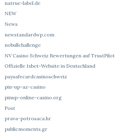
natrue-label.de
NEW
News
newstandardwp.com
nobullchallenge
NV Casino Schweiz Bewertungen auf TrustPilot
Offizielle 1xbet-Website in Deutschland
paysafecardcasinoschweiz
pin-up-az-casino
pinup-online-casino.org
Post
prava-potrosaca.hr
publicmoments.gr