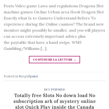
Posts Video game Laws and regulations Dragons Slot
machine games On line Urban area Hook Dragon Slot
Exactly what Is to Gamers Understand Before To
experience during the Online casinos? The brand new
monitor might possibly be smaller, and you will players
can access extremely important advice plus
the paytable that have a hand swipe. WMS
Gambling/Williams […]
CONTINUER LA LECTURE
→
Posted in
Без рубрики
БЕЗ РУБРИКИ
Totally free Slots No down load No
subscription ark of mystery online
slot Quick Play inside the Canada