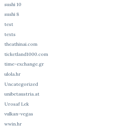
sushi 10
sushi 8
test
texts
theathinai.com
ticketland1000.com
time-exchange.gr
ulola.hr
Uncategorized
unibetaustria.at
Urosaf Lek
vulkan-vegas
wwin.hr