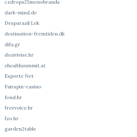
czdrops25monobrands
dark-mind.de
Desparazil Lek
destination-fremtiden.dk
difa.gr
dozivivise.hr
ehealthsummit.at
Esporte Net
Fairspin-casino
fond.hr
freevoice.hr
fzo.hr
garden2table