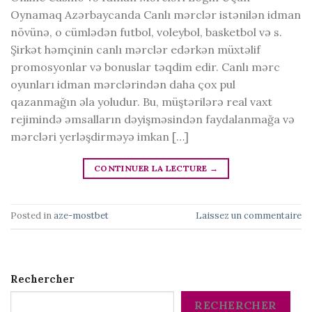
Oynamaq Azərbaycanda Canlı mərclər istənilən idman
növünə, o cümlədən futbol, voleybol, basketbol və s.
Şirkət həmçinin canlı mərclər edərkən müxtəlif
promosyonlar və bonuslar təqdim edir. Canlı mərc
oyunları idman mərclərindən daha çox pul
qazanmağın əla yoludur. Bu, müştərilərə real vaxt
rejimində əmsalların dəyişməsindən faydalanmağa və
mərcləri yerləşdirməyə imkan […]
CONTINUER LA LECTURE
→
Posted in
aze-mostbet
Laissez un commentaire
Rechercher
RECHERCHER