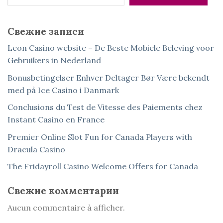
Свежие записи
Leon Casino website – De Beste Mobiele Beleving voor
Gebruikers in Nederland
Bonusbetingelser Enhver Deltager Bør Være bekendt
med på Ice Casino i Danmark
Conclusions du Test de Vitesse des Paiements chez
Instant Casino en France
Premier Online Slot Fun for Canada Players with
Dracula Casino
The Fridayroll Casino Welcome Offers for Canada
Свежие комментарии
Aucun commentaire à afficher.