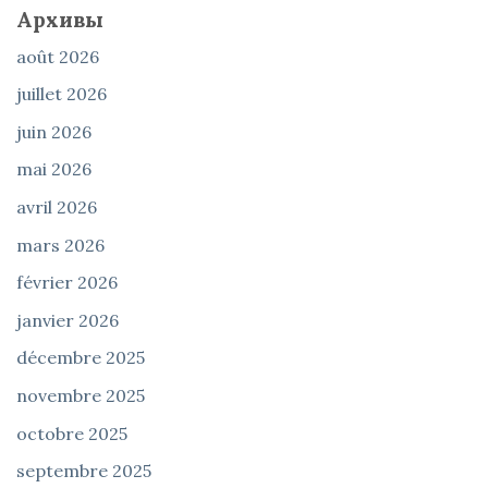
Архивы
août 2026
juillet 2026
juin 2026
mai 2026
avril 2026
mars 2026
février 2026
janvier 2026
décembre 2025
novembre 2025
octobre 2025
septembre 2025