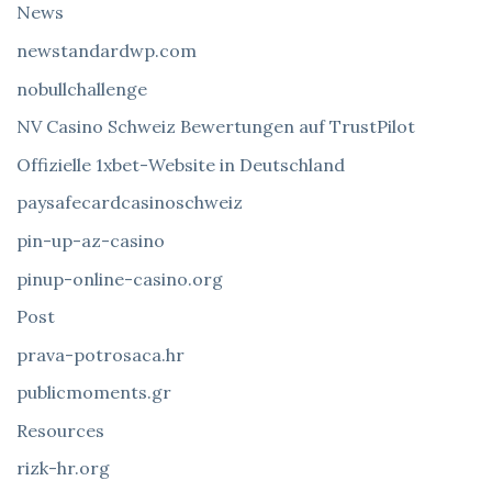
News
newstandardwp.com
nobullchallenge
NV Casino Schweiz Bewertungen auf TrustPilot
Offizielle 1xbet-Website in Deutschland
paysafecardcasinoschweiz
pin-up-az-casino
pinup-online-casino.org
Post
prava-potrosaca.hr
publicmoments.gr
Resources
rizk-hr.org