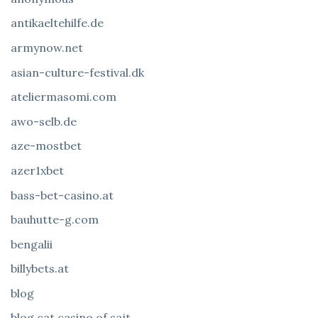
antikaeltehilfe.de
armynow.net
asian-culture-festival.dk
ateliermasomi.com
awo-selb.de
aze-mostbet
azer1xbet
bass-bet-casino.at
bauhutte-g.com
bengalii
billybets.at
blog
blog cat casino of sajt