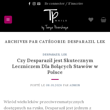
Skip
Se connecter / S’inscrire
to
content
ARCHIVES PAR CATÉGORIE:
DESPARAZIL LEK
DESPARAZIL LEK
Czy Desparazil jest Skutecznym
Leczniczem Dla Bolących Stawów w
Polsce
POSTÉ LE
08.01.2026
PAR
ADMIN
Wśród wielu leków przeciwreumatycznych
dostępnych na rynku, Desparazil jest jednym z