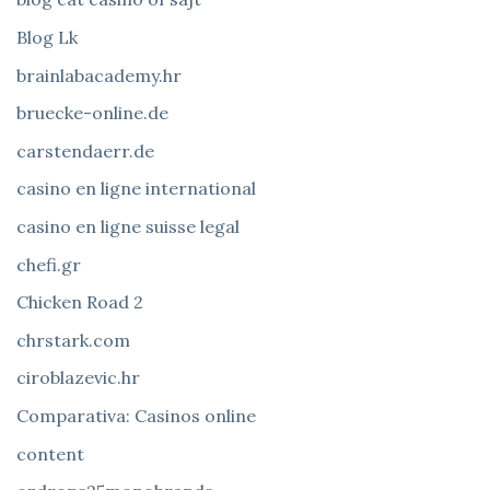
Blog Lk
brainlabacademy.hr
bruecke-online.de
carstendaerr.de
casino en ligne international
casino en ligne suisse legal
chefi.gr
Chicken Road 2
chrstark.com
ciroblazevic.hr
Comparativa: Casinos online
content