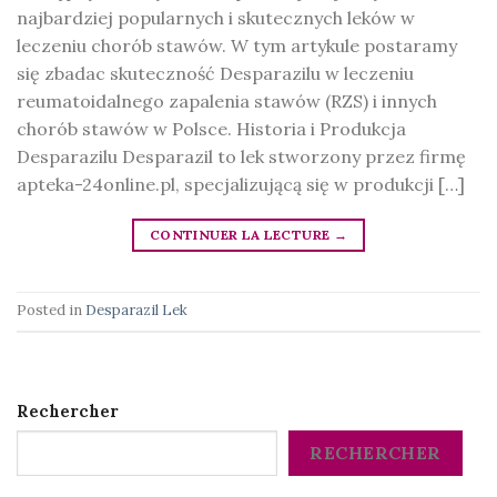
najbardziej popularnych i skutecznych leków w
leczeniu chorób stawów. W tym artykule postaramy
się zbadac skuteczność Desparazilu w leczeniu
reumatoidalnego zapalenia stawów (RZS) i innych
chorób stawów w Polsce. Historia i Produkcja
Desparazilu Desparazil to lek stworzony przez firmę
apteka-24online.pl, specjalizującą się w produkcji […]
CONTINUER LA LECTURE
→
Posted in
Desparazil Lek
Rechercher
RECHERCHER