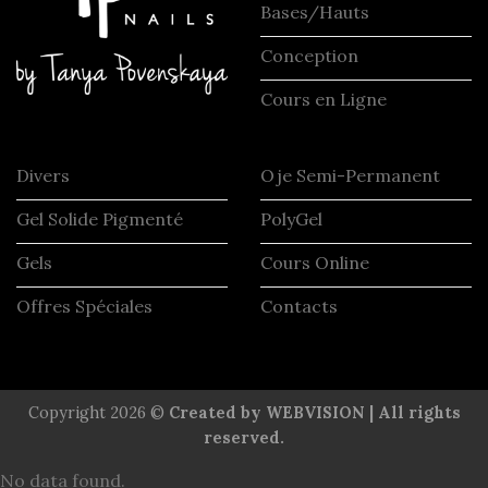
Bases/Hauts
Conception
Cours en Ligne
Divers
Oje Semi-Permanent
Gel Solide Pigmenté
PolyGel
Gels
Cours Online
Offres Spéciales
Contacts
Copyright 2026 ©
Created by WEBVISION | All rights
reserved.
No data found.