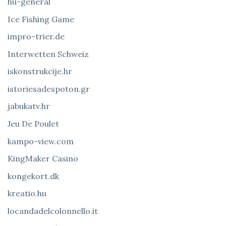
hu-general
Ice Fishing Game
impro-trier.de
Interwetten Schweiz
iskonstrukcije.hr
istoriesadespoton.gr
jabukatv.hr
Jeu De Poulet
kampo-view.com
KingMaker Casino
kongekort.dk
kreatio.hu
locandadelcolonnello.it