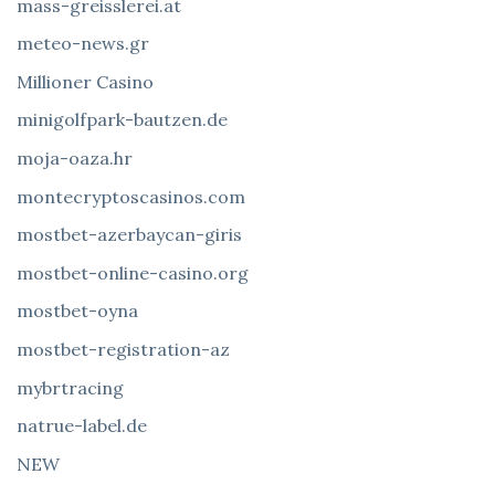
mass-greisslerei.at
meteo-news.gr
Millioner Casino
minigolfpark-bautzen.de
moja-oaza.hr
montecryptoscasinos.com
mostbet-azerbaycan-giris
mostbet-online-casino.org
mostbet-oyna
mostbet-registration-az
mybrtracing
natrue-label.de
NEW