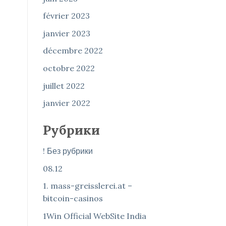
février 2023
janvier 2023
décembre 2022
octobre 2022
juillet 2022
janvier 2022
Рубрики
! Без рубрики
08.12
1. mass-greisslerei.at –
bitcoin-casinos
1Win Official WebSite India