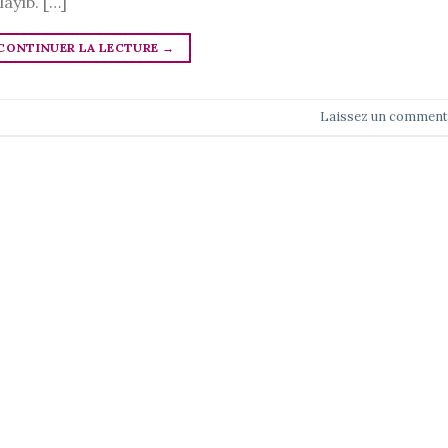
ayıb. […]
CONTINUER LA LECTURE
→
Laissez un comment