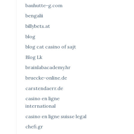
bauhutte-g.com
bengalii
billybets.at
blog
blog cat casino of sajt
Blog Lk
brainlabacademy.hr
bruecke-online.de
carstendaerr.de
casino en ligne
international
casino en ligne suisse legal
chefi.gr