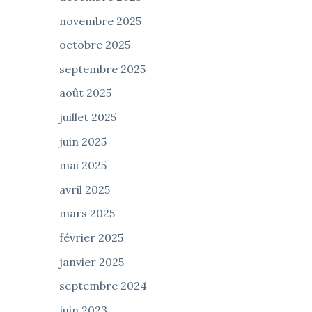
novembre 2025
octobre 2025
septembre 2025
août 2025
juillet 2025
juin 2025
mai 2025
avril 2025
mars 2025
février 2025
janvier 2025
septembre 2024
juin 2023