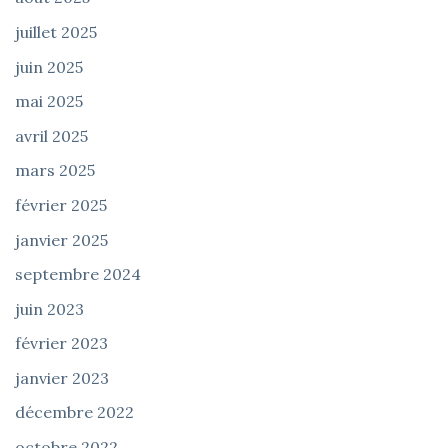
juillet 2025
juin 2025
mai 2025
avril 2025
mars 2025
février 2025
janvier 2025
septembre 2024
juin 2023
février 2023
janvier 2023
décembre 2022
octobre 2022