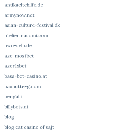
antikaeltehilfe.de
armynow.net
asian-culture-festival.dk
ateliermasomi.com
awo-selb.de
aze-mostbet
azer1xbet
bass-bet-casino.at
bauhutte-g.com
bengalii
billybets.at
blog
blog cat casino of sajt