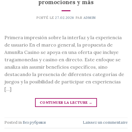
promociones y más
POSTÉ LE
27.02.2026
PAR
ADMIN
Primera impresión sobre la interfaz y la experiencia
de usuario En el marco general, la propuesta de
AmunRa Casino se apoya en una oferta que incluye
tragamonedas y casino en directo. Este enfoque se
analiza sin asumir beneficios específicos, sino
destacando la presencia de diferentes categorías de
juegos y la posibilidad de participar en experiencias
[…]
CONTINUER LA LECTURE
→
Posted in
Без рубрики
Laissez un commentaire