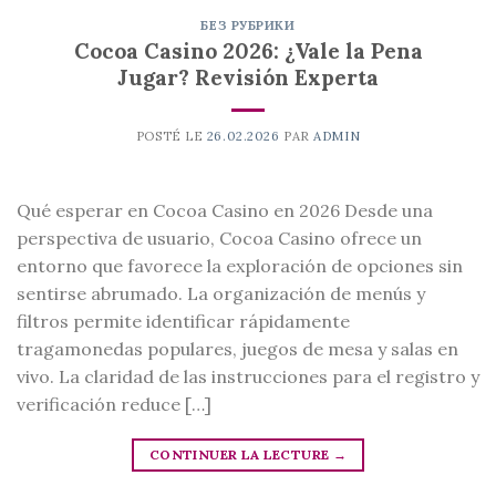
БЕЗ РУБРИКИ
Cocoa Casino 2026: ¿Vale la Pena
Jugar? Revisión Experta
POSTÉ LE
26.02.2026
PAR
ADMIN
Qué esperar en Cocoa Casino en 2026 Desde una
perspectiva de usuario, Cocoa Casino ofrece un
entorno que favorece la exploración de opciones sin
sentirse abrumado. La organización de menús y
filtros permite identificar rápidamente
tragamonedas populares, juegos de mesa y salas en
vivo. La claridad de las instrucciones para el registro y
verificación reduce […]
CONTINUER LA LECTURE
→