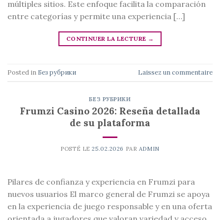
múltiples sitios. Este enfoque facilita la comparación
entre categorías y permite una experiencia […]
CONTINUER LA LECTURE
→
Posted in
Без рубрики
Laissez un commentaire
БЕЗ РУБРИКИ
Frumzi Casino 2026: Reseña detallada
de su plataforma
POSTÉ LE
25.02.2026
PAR
ADMIN
Pilares de confianza y experiencia en Frumzi para
nuevos usuarios El marco general de Frumzi se apoya
en la experiencia de juego responsable y en una oferta
orientada a jugadores que valoran variedad y acceso