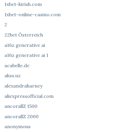
1xbet-kirish.com
1xbet-online-casino.com
2
22bet Österreich
a16z generative ai
a16z generative ai 1
acabelle.de
akss.uz
alexandraharney
aliexpressofficial.com
ancorallZ 1500
ancorallZ 2000
anonymous