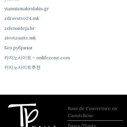
yiannismakridakis.gr
zdravstvo24.mk
zelenaideja.hr
zivotzasite.mk
Без рубрики
카지노사이트 – onlifezone.com
카지노사이트추천
Base de Couverture en
Caoutchouc
Bases/Hauts