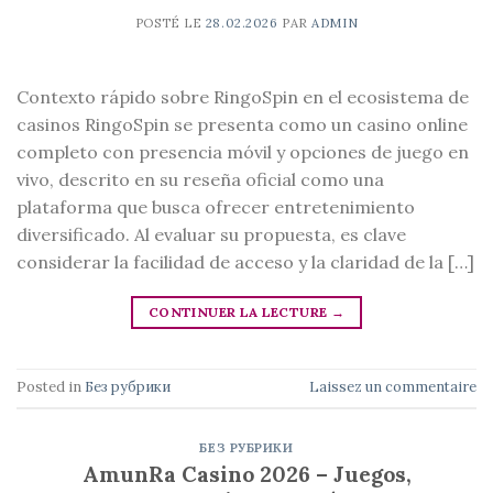
POSTÉ LE
28.02.2026
PAR
ADMIN
Contexto rápido sobre RingoSpin en el ecosistema de
casinos RingoSpin se presenta como un casino online
completo con presencia móvil y opciones de juego en
vivo, descrito en su reseña oficial como una
plataforma que busca ofrecer entretenimiento
diversificado. Al evaluar su propuesta, es clave
considerar la facilidad de acceso y la claridad de la […]
CONTINUER LA LECTURE
→
Posted in
Без рубрики
Laissez un commentaire
БЕЗ РУБРИКИ
AmunRa Casino 2026 – Juegos,