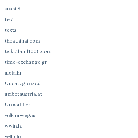
sushi 8
test
texts
theathinai.com
ticketland1000.com
time-exchange.gr
ulola.hr
Uncategorized
unibetaustria.at
Urosaf Lek
vulkan-vegas
wwin.hr
yello.hr