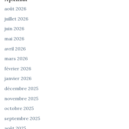
août 2026
juillet 2026
juin 2026
mai 2026
avril 2026
mars 2026
février 2026
janvier 2026
décembre 2025
novembre 2025
octobre 2025
septembre 2025
août 2025