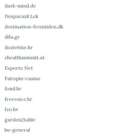
dark-mind.de
Desparazil Lek
destination-fremtiden.dk
difa.gr
dozivivise.hr
ehealthsummit.at
Esporte Net
Fairspin-casino
fond.hr
freevoice.hr
fzo.hr
garden2table
hu-general