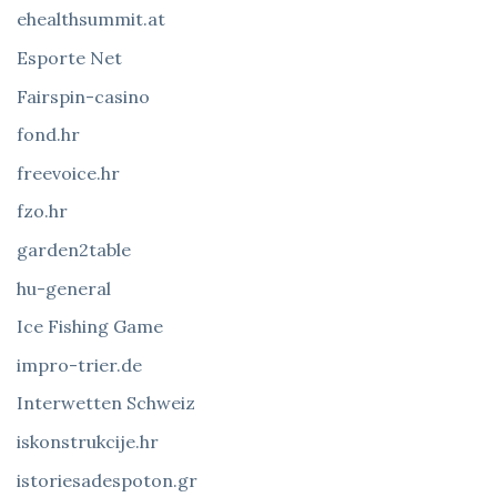
ehealthsummit.at
Esporte Net
Fairspin-casino
fond.hr
freevoice.hr
fzo.hr
garden2table
hu-general
Ice Fishing Game
impro-trier.de
Interwetten Schweiz
iskonstrukcije.hr
istoriesadespoton.gr