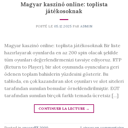
Magyar kaszinó online: toplista
játékosoknak
POSTÉ LE
05.12.2025
PAR
ADMIN
Magyar kaszinó online: toplista játékosoknak Bir liste
hazırlayarak oyunlarda en az 200 spin olacak şekilde
tüm oyunları değerlendirmenizi tavsiye ediyoruz. RTP
(Return to Player), bir slot oyununda oyunculara geri
ödenen toplam bahislerin yüzdesini gösterir. Bu
tabloda, en çok kazandıran slot oyunları ve slot siteleri
tarafından sunulan bonuslar örneklendirilmiştir. EGT
tarafından sunulan birçok farklı temada ücretsiz […]
CONTINUER LA LECTURE
→
Posted in
ancorallZ 2000
Laissez un commentaire