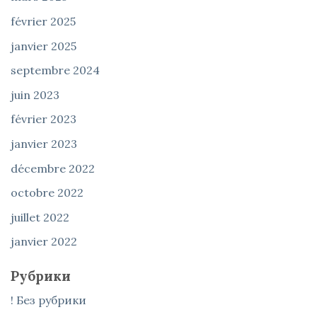
février 2025
janvier 2025
septembre 2024
juin 2023
février 2023
janvier 2023
décembre 2022
octobre 2022
juillet 2022
janvier 2022
Рубрики
! Без рубрики