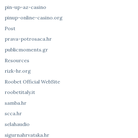
pin-up-az-casino
pinup-online-casino.org
Post
prava-potrosaca.hr
publicmoments.gr
Resources
rizk-hr.org
Roobet Official WebSite
roobetitaly.it
samba.hr
scca.hr
selahaudio
sigurnahrvatska.hr