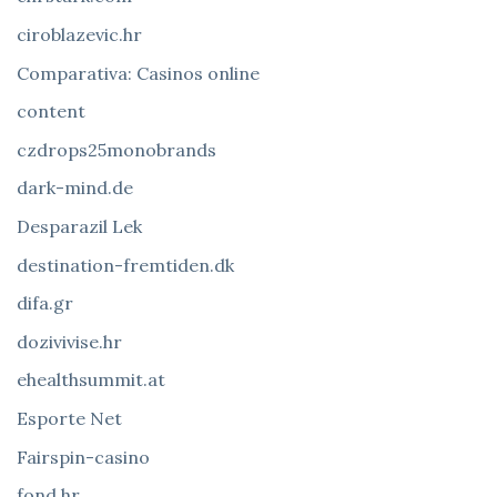
ciroblazevic.hr
Comparativa: Casinos online
content
czdrops25monobrands
dark-mind.de
Desparazil Lek
destination-fremtiden.dk
difa.gr
dozivivise.hr
ehealthsummit.at
Esporte Net
Fairspin-casino
fond.hr