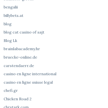
bengalii
billybets.at
blog
blog cat casino of sajt
Blog Lk
brainlabacademy.hr
bruecke-online.de
carstendaerr.de
casino en ligne international
casino en ligne suisse legal
chefi.gr
Chicken Road 2
chrstark.com