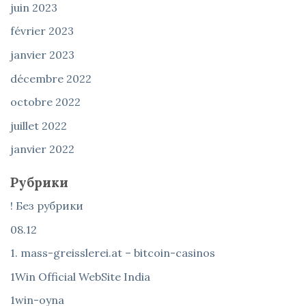
juin 2023
février 2023
janvier 2023
décembre 2022
octobre 2022
juillet 2022
janvier 2022
Рубрики
! Без рубрики
08.12
1. mass-greisslerei.at – bitcoin-casinos
1Win Official WebSite India
1win-oyna