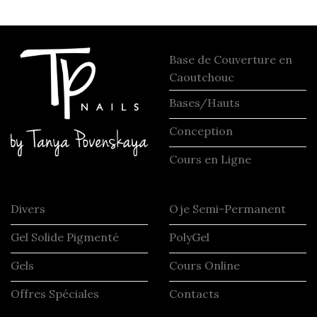
Base de Couverture en
Caoutchouc
Bases/Hauts
Conception
Cours en Ligne
Divers
Oje Semi-Permanent
Gel Solide Pigmenté
PolyGel
Gels
Cours Online
Offres Spéciales
Contacts