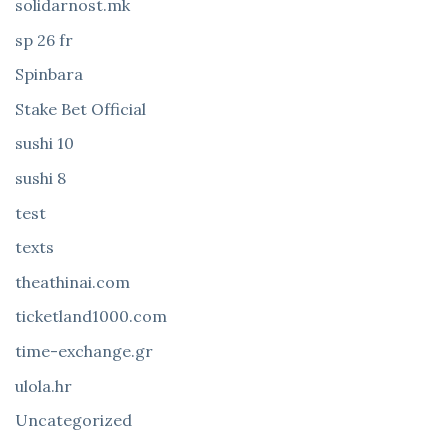
solidarnost.mk
sp 26 fr
Spinbara
Stake Bet Official
sushi 10
sushi 8
test
texts
theathinai.com
ticketland1000.com
time-exchange.gr
ulola.hr
Uncategorized