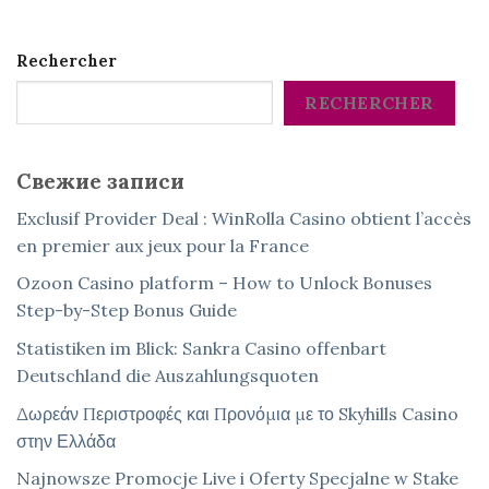
Rechercher
RECHERCHER
Свежие записи
Exclusif Provider Deal : WinRolla Casino obtient l’accès
en premier aux jeux pour la France
Ozoon Casino platform – How to Unlock Bonuses
Step-by-Step Bonus Guide
Statistiken im Blick: Sankra Casino offenbart
Deutschland die Auszahlungsquoten
Δωρεάν Περιστροφές και Προνόμια με το Skyhills Casino
στην Ελλάδα
Najnowsze Promocje Live i Oferty Specjalne w Stake