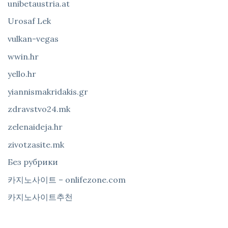
unibetaustria.at
Urosaf Lek
vulkan-vegas
wwin.hr
yello.hr
yiannismakridakis.gr
zdravstvo24.mk
zelenaideja.hr
zivotzasite.mk
Без рубрики
카지노사이트 – onlifezone.com
카지노사이트추천