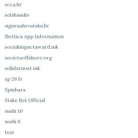
scca.hr
selahaudio
sigurnahrvatska.hr
Slottica App Information
socialimpactaward.mk
societaoffshore.org
solidarnost.mk
sp 26 fr
Spinbara
Stake Bet Official
sushi 10
sushi 8
test