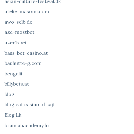
asian-culture-festival.dk
ateliermasomi.com
awo-selb.de
aze-mostbet
azer1xbet
bass-bet-casino.at
bauhutte-g.com
bengalii
billybets.at
blog
blog cat casino of sajt
Blog Lk
brainlabacademy.hr