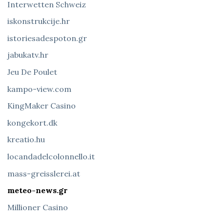
Interwetten Schweiz
iskonstrukcije.hr
istoriesadespoton.gr
jabukatv.hr
Jeu De Poulet
kampo-view.com
KingMaker Casino
kongekort.dk
kreatio.hu
locandadelcolonnello.it
mass-greisslerei.at
meteo-news.gr
Millioner Casino