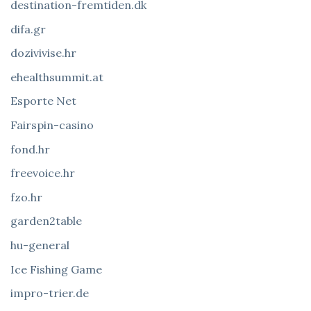
destination-fremtiden.dk
difa.gr
dozivivise.hr
ehealthsummit.at
Esporte Net
Fairspin-casino
fond.hr
freevoice.hr
fzo.hr
garden2table
hu-general
Ice Fishing Game
impro-trier.de