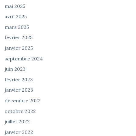
mai 2025
avril 2025
mars 2025
février 2025
janvier 2025
septembre 2024
juin 2023
février 2023
janvier 2023
décembre 2022
octobre 2022
juillet 2022
janvier 2022