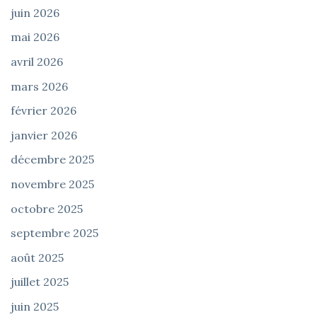
juin 2026
mai 2026
avril 2026
mars 2026
février 2026
janvier 2026
décembre 2025
novembre 2025
octobre 2025
septembre 2025
août 2025
juillet 2025
juin 2025