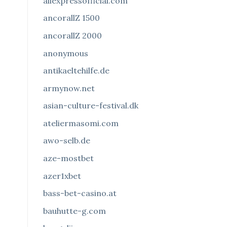
aliexpressofficial.com
ancorallZ 1500
ancorallZ 2000
anonymous
antikaeltehilfe.de
armynow.net
asian-culture-festival.dk
ateliermasomi.com
awo-selb.de
aze-mostbet
azer1xbet
bass-bet-casino.at
bauhutte-g.com