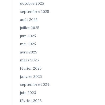
octobre 2025
septembre 2025
août 2025
juillet 2025
juin 2025
mai 2025
avril 2025
mars 2025
février 2025
janvier 2025
septembre 2024
juin 2023
février 2023