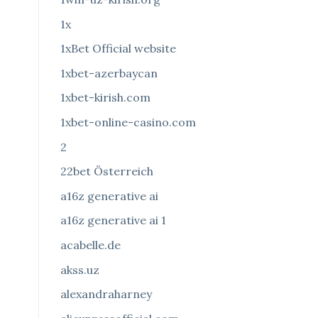
1x
1xBet Official website
1xbet-azerbaycan
1xbet-kirish.com
1xbet-online-casino.com
2
22bet Österreich
a16z generative ai
a16z generative ai 1
acabelle.de
akss.uz
alexandraharney