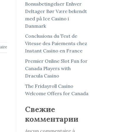
Bonusbetingelser Enhver
Deltager Bør Være bekendt
med på Ice Casino i
Danmark
Conclusions du Test de
Vitesse des Paiements chez
aire
Instant Casino en France
Premier Online Slot Fun for
Canada Players with
Dracula Casino
The Fridayroll Casino
Welcome Offers for Canada
Свежие
комментарии
Aucun commentaire à