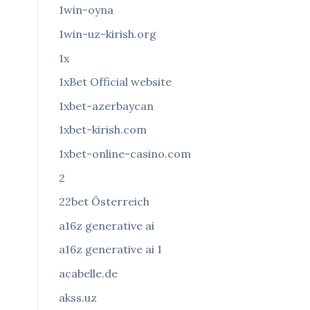
1win-oyna
1win-uz-kirish.org
1x
1xBet Official website
1xbet-azerbaycan
1xbet-kirish.com
1xbet-online-casino.com
2
22bet Österreich
a16z generative ai
a16z generative ai 1
acabelle.de
akss.uz