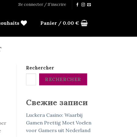
Se connecter / S’inscrire
souhaits
Panier /
0.00
€
T
Rechercher
RECHERCHER
Свежие записи
Luckera Casino: Waarbij
Gamen Prettig Moet Voelen
per
voor Gamers uit Nederland
e