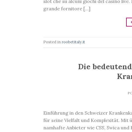
slot che su alcuni giochi del casinò live
grande fornitore […]
Posted in
roobetitaly.it
Die bedeutend
Kra
P
Einführung in den Schweizer Krankenk
für seine Vielfalt und Komplexität. Mi
namhafte Anbieter wie CSS, Swica und 