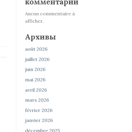
комментарии
Aucun commentaire à
afficher.
Архивы
août 2026
juillet 2026
juin 2026
mai 2026
avril 2026
mars 2026
février 2026
janvier 2026
décembre 2025