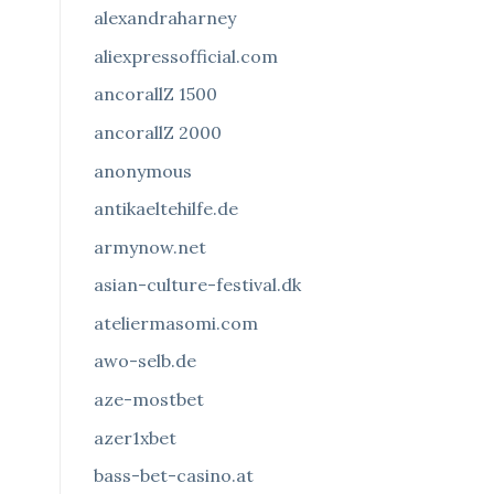
alexandraharney
aliexpressofficial.com
ancorallZ 1500
ancorallZ 2000
anonymous
antikaeltehilfe.de
armynow.net
asian-culture-festival.dk
ateliermasomi.com
awo-selb.de
aze-mostbet
azer1xbet
bass-bet-casino.at