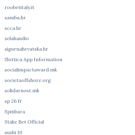
roobetitaly.it
samba.hr
scca.hr
selahaudio
sigurnahrvatska.hr
Slottica App Information
socialimpactaward.mk
societaoffshore.org
solidarnost.mk
sp 26 fr
Spinbara
Stake Bet Official
sushi 10