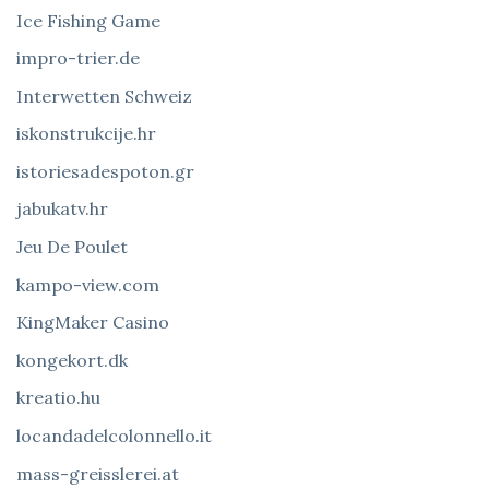
Ice Fishing Game
impro-trier.de
Interwetten Schweiz
iskonstrukcije.hr
istoriesadespoton.gr
jabukatv.hr
Jeu De Poulet
kampo-view.com
KingMaker Casino
kongekort.dk
kreatio.hu
locandadelcolonnello.it
mass-greisslerei.at