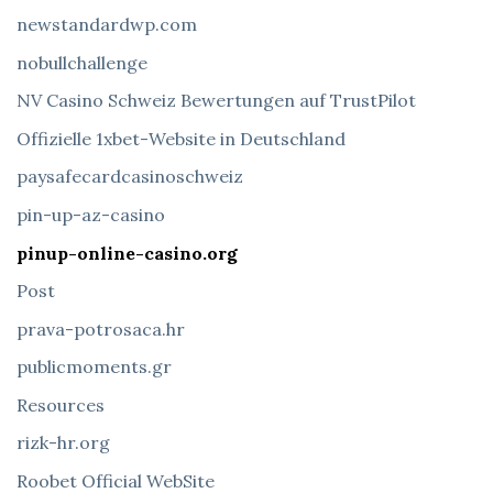
newstandardwp.com
nobullchallenge
NV Casino Schweiz Bewertungen auf TrustPilot
Offizielle 1xbet-Website in Deutschland
paysafecardcasinoschweiz
pin-up-az-casino
pinup-online-casino.org
Post
prava-potrosaca.hr
publicmoments.gr
Resources
rizk-hr.org
Roobet Official WebSite