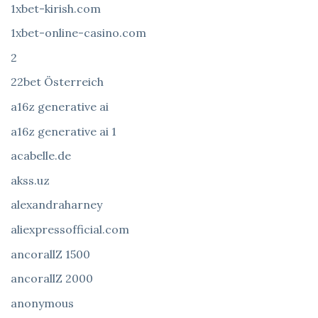
1xbet-kirish.com
1xbet-online-casino.com
2
22bet Österreich
a16z generative ai
a16z generative ai 1
acabelle.de
akss.uz
alexandraharney
aliexpressofficial.com
ancorallZ 1500
ancorallZ 2000
anonymous