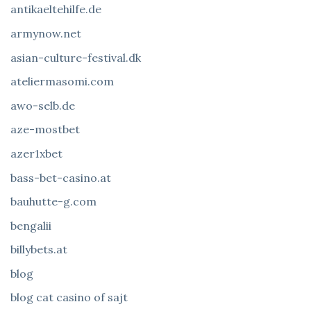
antikaeltehilfe.de
armynow.net
asian-culture-festival.dk
ateliermasomi.com
awo-selb.de
aze-mostbet
azer1xbet
bass-bet-casino.at
bauhutte-g.com
bengalii
billybets.at
blog
blog cat casino of sajt