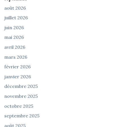
août 2026
juillet 2026
juin 2026
mai 2026
avril 2026
mars 2026
février 2026
janvier 2026
décembre 2025
novembre 2025
octobre 2025
septembre 2025
août 2025