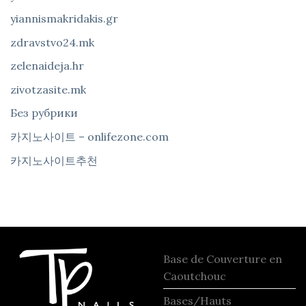
yiannismakridakis.gr
zdravstvo24.mk
zelenaideja.hr
zivotzasite.mk
Без рубрики
카지노사이트 – onlifezone.com
카지노사이트추천
Base de Couverture en
Caoutchouc
Bases/Hauts