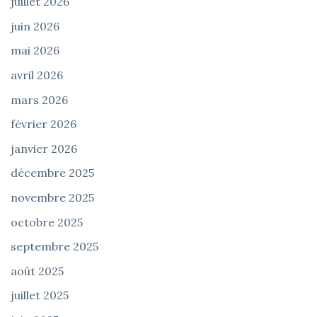
juillet 2026
juin 2026
mai 2026
avril 2026
mars 2026
février 2026
janvier 2026
décembre 2025
novembre 2025
octobre 2025
septembre 2025
août 2025
juillet 2025