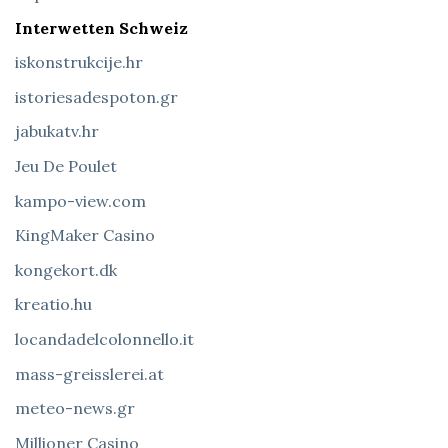
Interwetten Schweiz
iskonstrukcije.hr
istoriesadespoton.gr
jabukatv.hr
Jeu De Poulet
kampo-view.com
KingMaker Casino
kongekort.dk
kreatio.hu
locandadelcolonnello.it
mass-greisslerei.at
meteo-news.gr
Millioner Casino