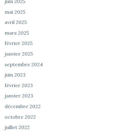
juin 2025
mai 2025
avril 2025
mars 2025
février 2025
janvier 2025
septembre 2024
juin 2023
février 2023
janvier 2023
décembre 2022
octobre 2022
juillet 2022