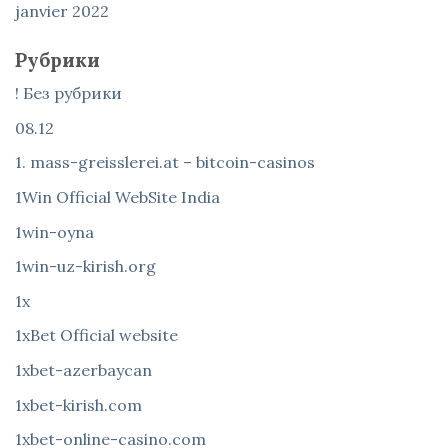
janvier 2022
Рубрики
! Без рубрики
08.12
1. mass-greisslerei.at – bitcoin-casinos
1Win Official WebSite India
1win-oyna
1win-uz-kirish.org
1x
1xBet Official website
1xbet-azerbaycan
1xbet-kirish.com
1xbet-online-casino.com