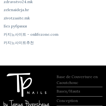
zdravstvo24.mk
zelenaideja.hr
zivotzasite.mk
Без рубрики
카지노사이트 – onlifezone.com
카지노사이트추천
Base de Couverture en
Caoutchouc
Bases/Hauts
Conception