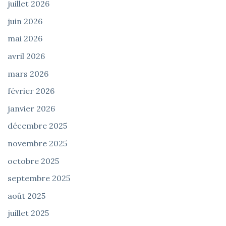
juillet 2026
juin 2026
mai 2026
avril 2026
mars 2026
février 2026
janvier 2026
décembre 2025
novembre 2025
octobre 2025
septembre 2025
août 2025
juillet 2025