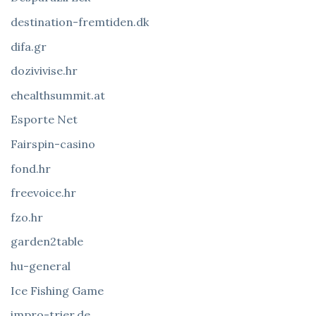
destination-fremtiden.dk
difa.gr
dozivivise.hr
ehealthsummit.at
Esporte Net
Fairspin-casino
fond.hr
freevoice.hr
fzo.hr
garden2table
hu-general
Ice Fishing Game
impro-trier.de