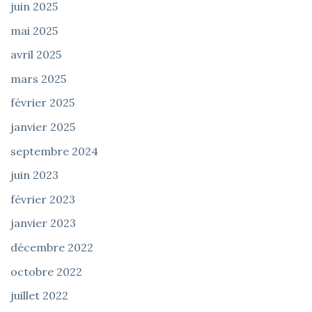
juin 2025
mai 2025
avril 2025
mars 2025
février 2025
janvier 2025
septembre 2024
juin 2023
février 2023
janvier 2023
décembre 2022
octobre 2022
juillet 2022