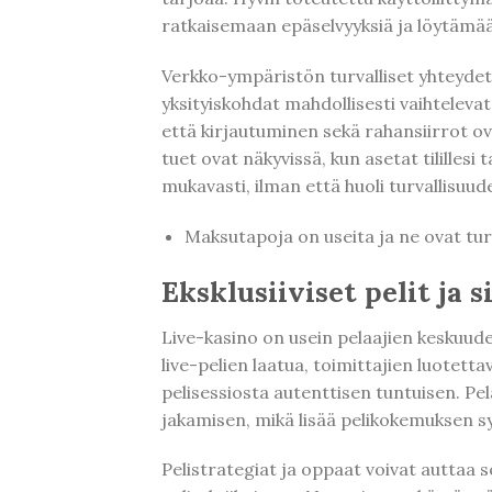
ratkaisemaan epäselvyyksiä ja löytämää
Verkko-ympäristön turvalliset yhteydet j
yksityiskohdat mahdollisesti vaihteleva
että kirjautuminen sekä rahansiirrot ov
tuet ovat näkyvissä, kun asetat tilillesi 
mukavasti, ilman että huoli turvallisuud
Maksutapoja on useita ja ne ovat turv
Eksklusiiviset pelit ja s
Live-kasino on usein pelaajien keskuude
live-pelien laatua, toimittajien luotett
pelisessiosta autenttisen tuntuisen. Pel
jakamisen, mikä lisää pelikokemuksen sy
Pelistrategiat ja oppaat voivat auttaa s