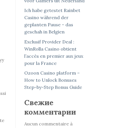
voor Gamers uit Nederland
Ich habe getestet Rainbet
Casino während der
geplanten Pause – das
geschah in Belgien
Exclusif Provider Deal :
WinRolla Casino obtient
l’accès en premier aux jeux
yy
pour la France
Ozoon Casino platform –
How to Unlock Bonuses
Step-by-Step Bonus Guide
ssi
Свежие
комментарии
te
Aucun commentaire à