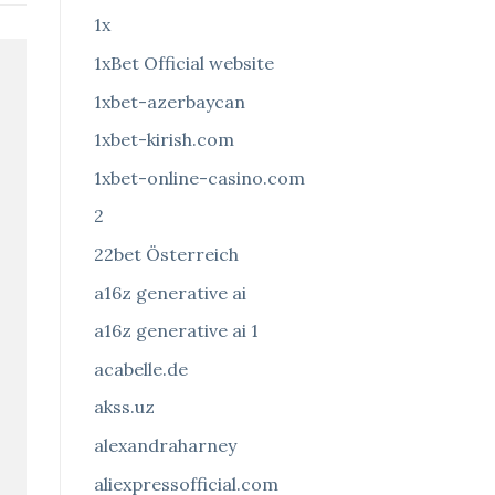
1x
1xBet Official website
1xbet-azerbaycan
1xbet-kirish.com
1xbet-online-casino.com
2
22bet Österreich
a16z generative ai
a16z generative ai 1
acabelle.de
akss.uz
alexandraharney
aliexpressofficial.com