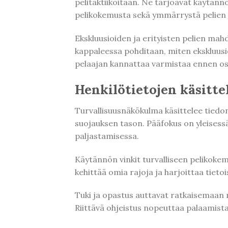
pelitaktiikoitaan. Ne tarjoavat käytän
pelikokemusta sekä ymmärrystä pelien t
Ekskluusioiden ja erityisten pelien mahdo
kappaleessa pohditaan, miten ekskluus
pelaajan kannattaa varmistaa ennen osa
Henkilötietojen käsitte
Turvallisuusnäkökulma käsittelee tiedon 
suojauksen tason. Pääfokus on yleisessä 
paljastamisessa.
Käytännön vinkit turvalliseen pelikoke
kehittää omia rajoja ja harjoittaa tiet
Tuki ja opastus auttavat ratkaisemaan 
Riittävä ohjeistus nopeuttaa palaamist