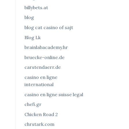
billybets.at
blog
blog cat casino of sajt
Blog Lk
brainlabacademy.hr
bruecke-online.de
carstendaerr.de
casino en ligne
international
casino en ligne suisse legal
chefi.gr
Chicken Road 2
chrstark.com