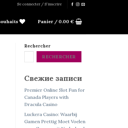
Se connecter / S’inscrire
souhaits
Panier /
0.00
€
Rechercher
RECHERCHER
Свежие записи
Premier Online Slot Fun for
Canada Players with
Dracula Casino
Luckera Casino: Waarbij
Gamen Prettig Moet Voelen