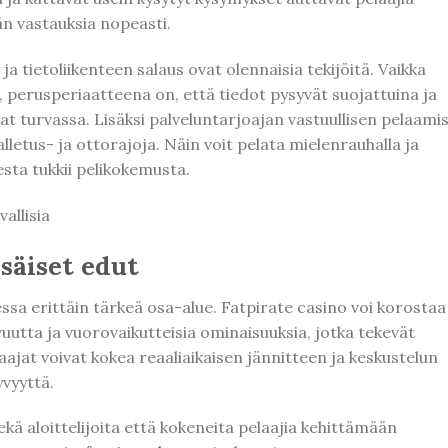
n vastauksia nopeasti.
a tietoliikenteen salaus ovat olennaisia tekijöitä. Vaikka
t, perusperiaatteena on, että tiedot pysyvät suojattuina ja
at turvassa. Lisäksi palveluntarjoajan vastuullisen pelaami
talletus- ja ottorajoja. Näin voit pelata mielenrauhalla ja
esta tukkii pelikokemusta.
allisia
isäiset edut
ssa erittäin tärkeä osa-alue. Fatpirate casino voi korostaa
avuutta ja vuorovaikutteisia ominaisuuksia, jotka tekevät
aajat voivat kokea reaaliaikaisen jännitteen ja keskustelun
vyyttä.
ekä aloittelijoita että kokeneita pelaajia kehittämään