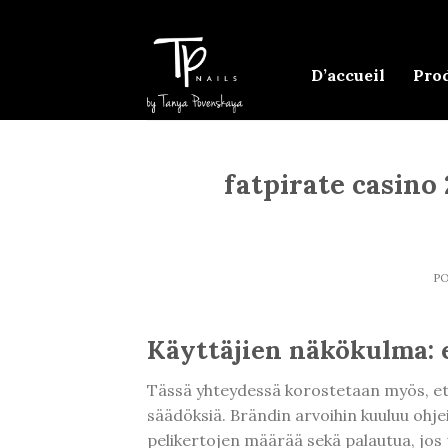
Skip
to
content
D’accueil
Prod
fatpirate casino 
P
Käyttäjien näkökulma:
Tässä yhteydessä korostetaan myös, että
säädöksiä. Brändin arvoihin kuuluu ohjeis
pelikertojen määrää sekä palautua, jos