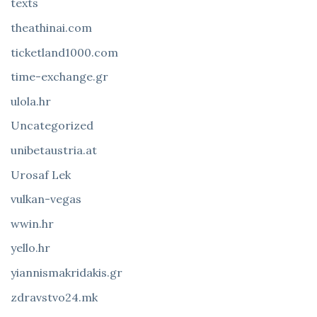
texts
theathinai.com
ticketland1000.com
time-exchange.gr
ulola.hr
Uncategorized
unibetaustria.at
Urosaf Lek
vulkan-vegas
wwin.hr
yello.hr
yiannismakridakis.gr
zdravstvo24.mk