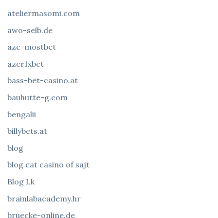
ateliermasomi.com
awo-selb.de
aze-mostbet
azer1xbet
bass-bet-casino.at
bauhutte-g.com
bengalii
billybets.at
blog
blog cat casino of sajt
Blog Lk
brainlabacademy.hr
bruecke-online.de