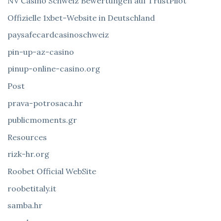
NV Casino Schweiz Bewertungen auf TrustPilot
Offizielle 1xbet-Website in Deutschland
paysafecardcasinoschweiz
pin-up-az-casino
pinup-online-casino.org
Post
prava-potrosaca.hr
publicmoments.gr
Resources
rizk-hr.org
Roobet Official WebSite
roobetitaly.it
samba.hr