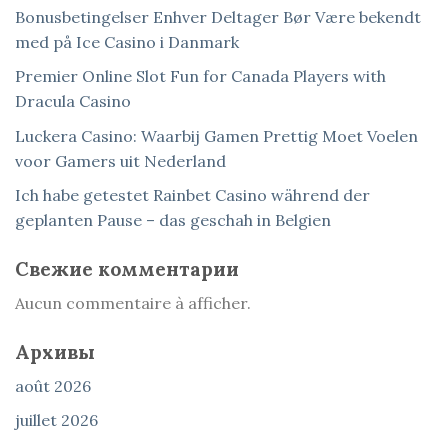
Bonusbetingelser Enhver Deltager Bør Være bekendt
med på Ice Casino i Danmark
Premier Online Slot Fun for Canada Players with
Dracula Casino
Luckera Casino: Waarbij Gamen Prettig Moet Voelen
voor Gamers uit Nederland
Ich habe getestet Rainbet Casino während der
geplanten Pause – das geschah in Belgien
Свежие комментарии
Aucun commentaire à afficher.
Архивы
août 2026
juillet 2026