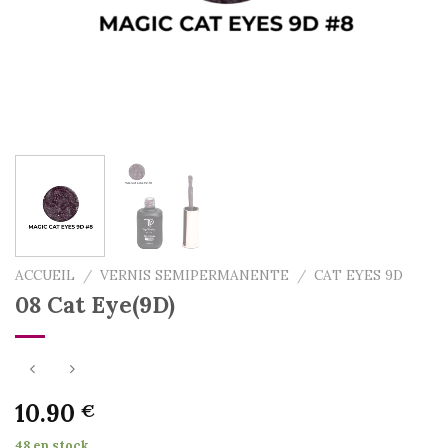
ACCUEIL
/
VERNIS SEMIPERMANENTE
/
CAT EYES 9D
08 Cat Eye(9D)
10.90
€
48 en stock