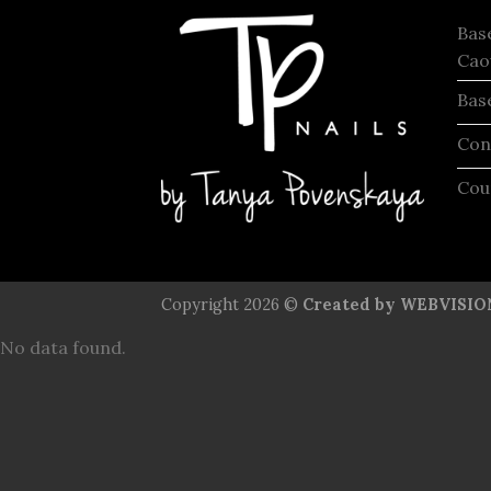
Bas
Cao
Bas
Con
Cou
Copyright 2026 ©
Created by WEBVISION 
No data found.